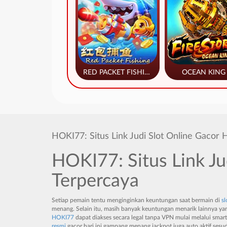
RED PACKET FISHING
OCEAN KING
HOKI77: Situs Link Judi Slot Online Gacor
HOKI77: Situs Link J
Terpercaya
Setiap pemain tentu menginginkan keuntungan saat bermain di
sl
menang. Selain itu, masih banyak keuntungan menarik lainnya yang
HOKI77
dapat diakses secara legal tanpa VPN mulai melalui smar
resmi
gacor hari ini gampang menang jackpot juga auto aktif sesu