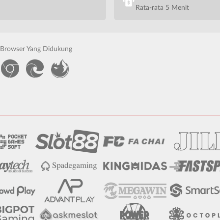
Rata-rata 5 Menit
Browser Yang Didukung