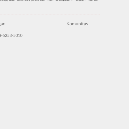
gan
Komunitas
8-5253-5010