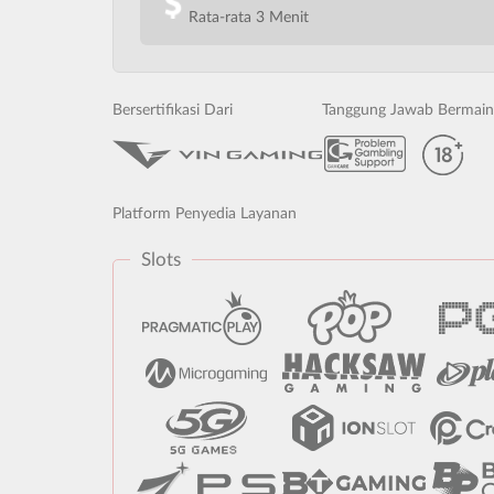
Rata-rata 3 Menit
Bersertifikasi Dari
Tanggung Jawab Bermain
Platform Penyedia Layanan
Slots