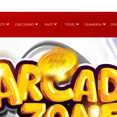
OTS
LIVE CASINO
RACE
TOGEL
OLAHRAGA
CRA