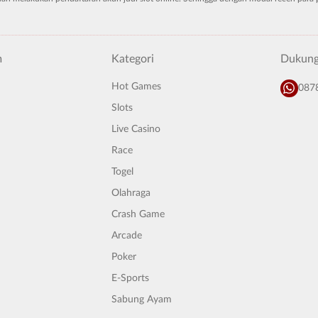
m
Kategori
Dukun
Hot Games
087
Slots
Live Casino
Race
Togel
Olahraga
Crash Game
Arcade
Poker
E-Sports
Sabung Ayam