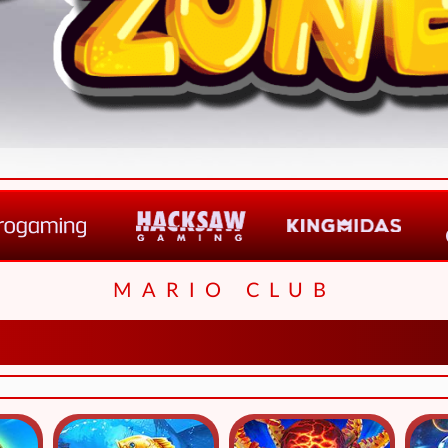
MARIO CLUB