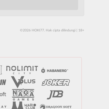
©2026 HOKI77. Hak cipta dilindungi | 18+