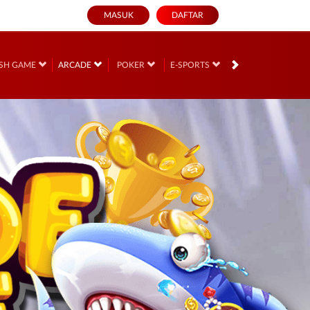
MASUK
DAFTAR
SH GAME
ARCADE
POKER
E-SPORTS
SABUNG AYAM