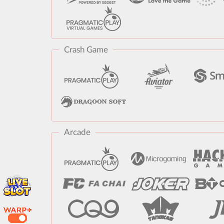
Crash Game
Arcade