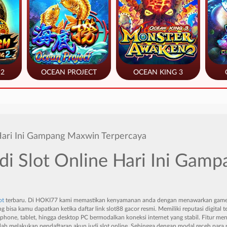
 2
OCEAN PROJECT
OCEAN KING 3
 Hari Ini Gampang Maxwin Terpercaya
udi Slot Online Hari Ini Ga
ot
terbaru. Di HOKI77 kami memastikan kenyamanan anda dengan menawarkan game sl
 bisa kamu dapatkan ketika daftar link slot88 gacor resmi. Memiliki reputasi digita
tphone, tablet, hingga desktop PC bermodalkan koneksi internet yang stabil. Fitur 
dah melakukan pendaftaran akun judi slot online. Sehingga dengan modal receh para 