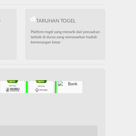
O
TARUHAN TOGEL
Platform togel yang menarik dari perusahan
terbaik di dunia yang menawarkan hadiah
kemenangan besar