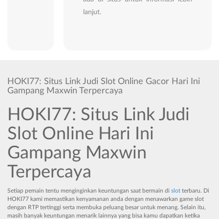
lanjut.
HOKI77: Situs Link Judi Slot Online Gacor Hari Ini
Gampang Maxwin Terpercaya
HOKI77: Situs Link Judi
Slot Online Hari Ini
Gampang Maxwin
Terpercaya
Setiap pemain tentu menginginkan keuntungan saat bermain di
slot
terbaru. Di
HOKI77 kami memastikan kenyamanan anda dengan menawarkan game slot
dengan RTP tertinggi serta membuka peluang besar untuk menang. Selain itu,
masih banyak keuntungan menarik lainnya yang bisa kamu dapatkan ketika