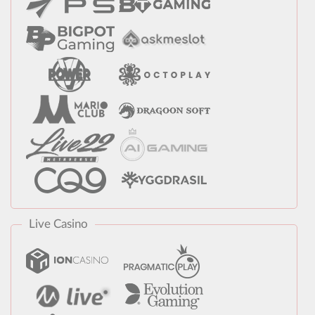
Live Casino