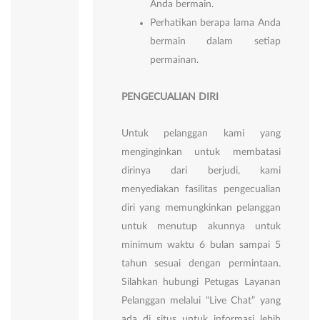
Anda bermain.
Perhatikan berapa lama Anda
bermain dalam setiap
permainan.
PENGECUALIAN DIRI
Untuk pelanggan kami yang
menginginkan untuk membatasi
dirinya dari berjudi, kami
menyediakan fasilitas pengecualian
diri yang memungkinkan pelanggan
untuk menutup akunnya untuk
minimum waktu 6 bulan sampai 5
tahun sesuai dengan permintaan.
Silahkan hubungi Petugas Layanan
Pelanggan melalui “Live Chat” yang
ada di situs untuk informasi lebih