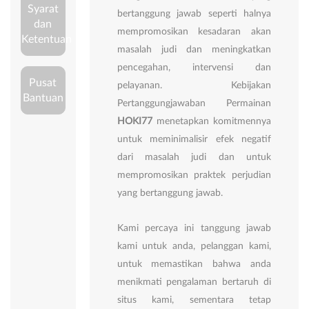
Syarat
bertanggung jawab seperti halnya
dan
mempromosikan kesadaran akan
Ketentuan
masalah judi dan meningkatkan
pencegahan, intervensi dan
Pusat
pelayanan. Kebijakan
Bantuan
Pertanggungjawaban Permainan
HOKI77
menetapkan komitmennya
untuk meminimalisir efek negatif
dari masalah judi dan untuk
mempromosikan praktek perjudian
yang bertanggung jawab.
Kami percaya ini tanggung jawab
kami untuk anda, pelanggan kami,
untuk memastikan bahwa anda
menikmati pengalaman bertaruh di
situs kami, sementara tetap