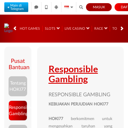
Main di
MASUK
DAF
Telegram
HOT GAMES
SLOTS
LIVE CASINO
RACE
TOGEL
Pusat
Responsible
Bantuan
Gambling
Tentang
HOKI77
RESPONSIBLE GAMBLING
KEBIJAKAN PERJUDIAN HOKI77
Responsible
Gambling
HOKI77
berkomitmen untuk
mengesahkan taruhan yang