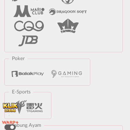
Poker
E-Sports
Sabung Ayam