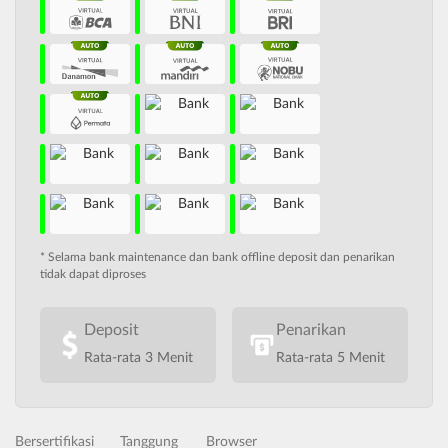
* Selama bank maintenance dan bank offline deposit dan penarikan
tidak dapat diproses
Deposit
Penarikan
Rata-rata 3 Menit
Rata-rata 5 Menit
Bersertifikasi
Tanggung
Browser