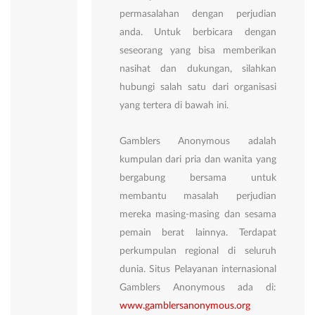
permasalahan dengan perjudian
anda. Untuk berbicara dengan
seseorang yang bisa memberikan
nasihat dan dukungan, silahkan
hubungi salah satu dari organisasi
yang tertera di bawah ini.
Gamblers Anonymous adalah
kumpulan dari pria dan wanita yang
bergabung bersama untuk
membantu masalah perjudian
mereka masing-masing dan sesama
pemain berat lainnya. Terdapat
perkumpulan regional di seluruh
dunia. Situs Pelayanan internasional
Gamblers Anonymous ada di:
www.gamblersanonymous.org