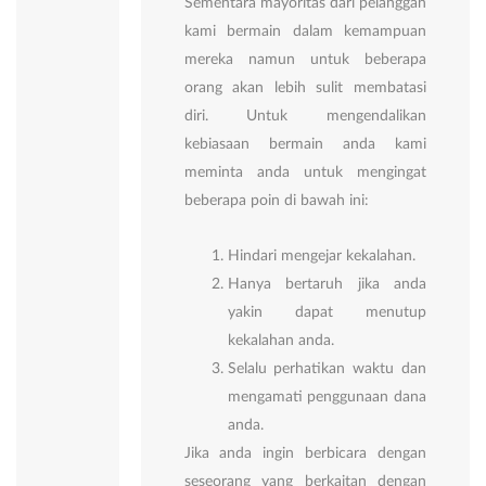
Sementara mayoritas dari pelanggan
kami bermain dalam kemampuan
mereka namun untuk beberapa
orang akan lebih sulit membatasi
diri. Untuk mengendalikan
kebiasaan bermain anda kami
meminta anda untuk mengingat
beberapa poin di bawah ini:
Hindari mengejar kekalahan.
Hanya bertaruh jika anda
yakin dapat menutup
kekalahan anda.
Selalu perhatikan waktu dan
mengamati penggunaan dana
anda.
Jika anda ingin berbicara dengan
seseorang yang berkaitan dengan