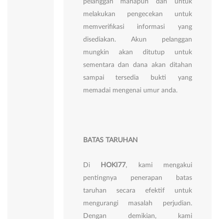
pelanggan manapun dan untuk
melakukan pengecekan untuk
memverifikasi informasi yang
disediakan. Akun pelanggan
mungkin akan ditutup untuk
sementara dan dana akan ditahan
sampai tersedia bukti yang
memadai mengenai umur anda.
BATAS TARUHAN
Di
HOKI77
, kami mengakui
pentingnya penerapan batas
taruhan secara efektif untuk
mengurangi masalah perjudian.
Dengan demikian, kami