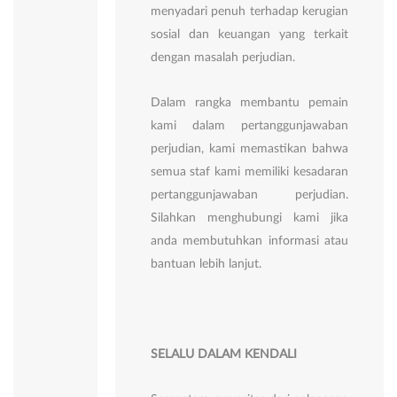
menyadari penuh terhadap kerugian
sosial dan keuangan yang terkait
dengan masalah perjudian.
Dalam rangka membantu pemain
kami dalam pertanggunjawaban
perjudian, kami memastikan bahwa
semua staf kami memiliki kesadaran
pertanggunjawaban perjudian.
Silahkan menghubungi kami jika
anda membutuhkan informasi atau
bantuan lebih lanjut.
SELALU DALAM KENDALI