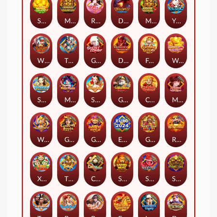
Super Clovers 2
Mayan Adventure
Run Date
Dragon's Expedition
Mayan Adventure2
Yu Yue Long Men
Wilderness Hunting
Time Machine
Ghost Zombie
Dragon’s Treasures
Fortune Toto 4D
Wealth Rising 2
Songkran Festival
Magic House
Sugar Bar
Goldmine Blast
Cai Shen Arrives!
Mansion Battle Royale
Wonderland
Gods of Egypt
Gong Xi Fa Cai
EURO2024
Gold Rush Blast
Rich Fortune
X'Mas LABUBU
THOR
Cat VS Mouse
SAFARI HEAT-MULTIPLY FUN
Sushi Match
Stonelions