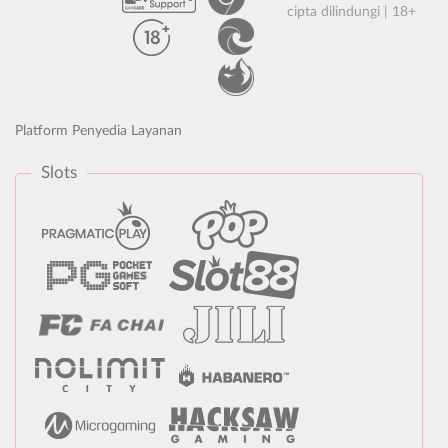
cipta dilindungi | 18+
Platform Penyedia Layanan
Slots