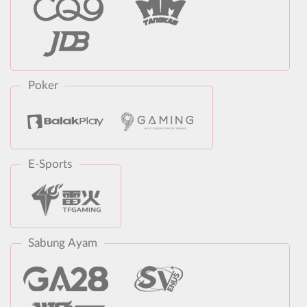
Poker
E-Sports
Sabung Ayam