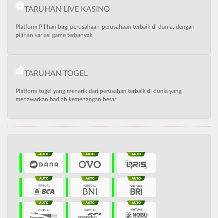
TARUHAN LIVE KASINO
Platform Pilihan bagi perusahaan-perusahaan terbaik di dunia, dengan
pilihan variasi game terbanyak
TARUHAN TOGEL
Platform togel yang menarik dari perusahan terbaik di dunia yang
menawarkan hadiah kemenangan besar