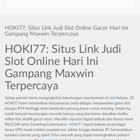
HOKI77: Situs Link Judi Slot Online Gacor Hari Ini
Gampang Maxwin Terpercaya
HOKI77: Situs Link Judi
Slot Online Hari Ini
Gampang Maxwin
Terpercaya
Setiap pemain tentu menginginkan keuntungan saat bermain di
slot
terbaru. Di
HOKI77 kami memastikan kenyamanan anda dengan menawarkan game slot
dengan RTP tertinggi serta membuka peluang besar untuk menang. Selain itu,
masih banyak keuntungan menarik lainnya yang bisa kamu dapatkan ketika
daftar link slot88 gacor resmi. Memiliki reputasi digital terbaik dan lisensi resmi
PAGCOR serta Gambling Commission,
HOKI77
dapat diakses secara legal
tanpa VPN mulai melalui smartphone, tablet, hingga desktop PC bermodalkan
koneksi internet yang stabil. Fitur menarik yang dapat meningkatkan potensi