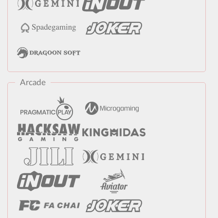
Arcade