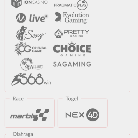
Race
Togel
Olahraga