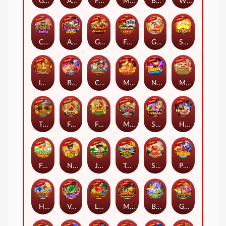
Gold Rush Cowboys
Apollo Ray of Luck
Fiery Lava
Money Empire
Blade of Fortune
Wild Mafia
City of Jewels
Alien Smash
God Of Wealth
Fortune Lions
Golden Horse Ride
Spin and Win
Imperial Majesty
Boxing Fury
Caribbean Riches
Mighty Sevens
Neon Fantasy
Money Dragon
Tiki Rush
Fortune Jewels II
Fortune Jewels I
Muay Thai Fighter
Sexy Vegas
Honey Trap
Farm Of Fortune
Nezha
Jungle Quest
Triple Happiness
Snake Treasure
Pumpkins Go Lucky
Heavenly Fortunes 2
Vegas Hot Fruit
Lucky Fortune
Mining Bonanza
Beasts Of Luck
Ganesha Luck