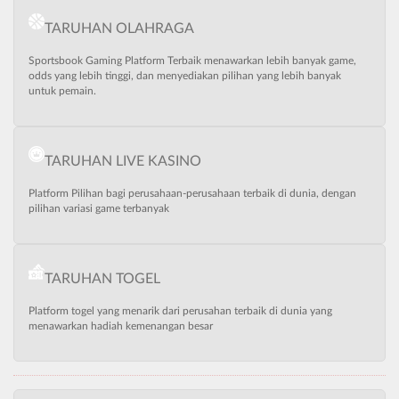
TARUHAN OLAHRAGA
Sportsbook Gaming Platform Terbaik menawarkan lebih banyak game,
odds yang lebih tinggi, dan menyediakan pilihan yang lebih banyak
untuk pemain.
TARUHAN LIVE KASINO
Platform Pilihan bagi perusahaan-perusahaan terbaik di dunia, dengan
pilihan variasi game terbanyak
TARUHAN TOGEL
Platform togel yang menarik dari perusahan terbaik di dunia yang
menawarkan hadiah kemenangan besar