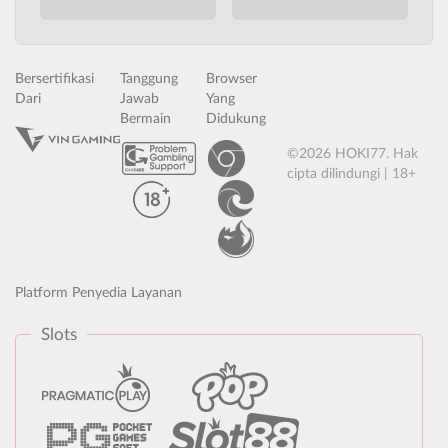
Bersertifikasi
Tanggung
Browser
Dari
Jawab
Yang
Bermain
Didukung
©2026 HOKI77. Hak
cipta dilindungi | 18+
Platform Penyedia Layanan
Slots