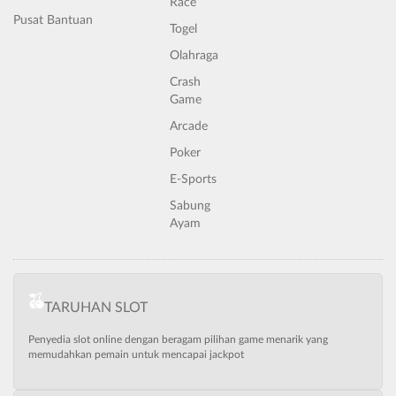
Race
Pusat Bantuan
Togel
Olahraga
Crash
Game
Arcade
Poker
E-Sports
Sabung
Ayam
TARUHAN SLOT
Penyedia slot online dengan beragam pilihan game menarik yang
memudahkan pemain untuk mencapai jackpot